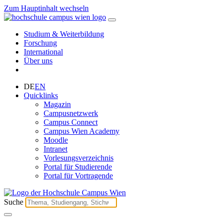
Zum Hauptinhalt wechseln
Studium & Weiterbildung
Forschung
International
Über uns
DE
EN
Quicklinks
Magazin
Campusnetzwerk
Campus Connect
Campus Wien Academy
Moodle
Intranet
Vorlesungsverzeichnis
Portal für Studierende
Portal für Vortragende
Suche