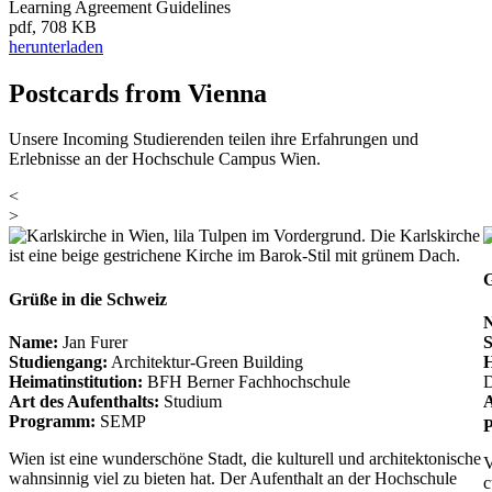
Learning Agreement Guidelines
pdf, 708 KB
herunterladen
Postcards from Vienna
Unsere Incoming Studierenden teilen ihre Erfahrungen und
Erlebnisse an der Hochschule Campus Wien.
<
>
G
Grüße in die Schweiz
Name:
Jan Furer
S
Studiengang:
Architektur-Green Building
H
Heimatinstitution:
BFH Berner Fachhochschule
D
Art des Aufenthalts:
Studium
A
Programm:
SEMP
Wien ist eine wunderschöne Stadt, die kulturell und architektonische
V
wahnsinnig viel zu bieten hat. Der Aufenthalt an der Hochschule
c