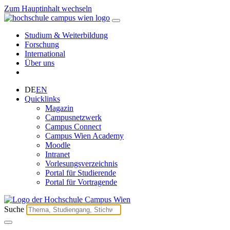
Zum Hauptinhalt wechseln
Studium & Weiterbildung
Forschung
International
Über uns
DE
EN
Quicklinks
Magazin
Campusnetzwerk
Campus Connect
Campus Wien Academy
Moodle
Intranet
Vorlesungsverzeichnis
Portal für Studierende
Portal für Vortragende
Suche