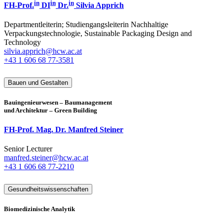
in
in
in
FH-Prof.
DI
Dr.
Silvia Apprich
Departmentleiterin; Studiengangsleiterin Nachhaltige
Verpackungstechnologie, Sustainable Packaging Design and
Technology
silvia.apprich@hcw.ac.at
+43 1 606 68 77-3581
Bauen und Gestalten
Bauingenieurwesen – Baumanagement
und Architektur – Green Building
FH-Prof. Mag. Dr. Manfred Steiner
Senior Lecturer
manfred.steiner@hcw.ac.at
+43 1 606 68 77-2210
Gesundheitswissenschaften
Biomedizinische Analytik