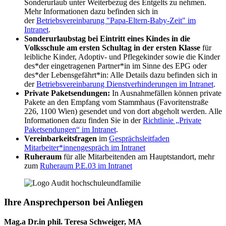
Sonderurlaub unter Weiterbezug des Entgelts zu nehmen.
Mehr Informationen dazu befinden sich in
der
Betriebsvereinbarung "Papa-Eltern-Baby-Zeit" im
Intranet
.
Sonderurlaubstag bei Eintritt eines Kindes in die
Volksschule am ersten Schultag in der ersten Klasse
für
leibliche Kinder, Adoptiv- und Pflegekinder sowie die Kinder
des*der eingetragenen Partner*in im Sinne des EPG oder
des*der Lebensgefährt*in: Alle Details dazu befinden sich in
der
Betriebsvereinbarung Dienstverhinderungen im Intranet
.
Private Paketsendungen:
In Ausnahmefällen können private
Pakete an den Empfang vom Stammhaus (Favoritenstraße
226, 1100 Wien) gesendet und von dort abgeholt werden. Alle
Informationen dazu finden Sie in der
Richtlinie „Private
Paketsendungen“ im Intranet
.
Vereinbarkeitsfragen
im
Gesprächsleitfaden
Mitarbeiter*innengespräch im Intranet
Ruheraum
für alle Mitarbeitenden am Hauptstandort, mehr
zum
Ruheraum P.E.03 im Intranet
Ihre Ansprechperson bei Anliegen
Mag.a Dr.in phil. Teresa Schweiger, MA