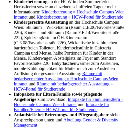
Kinderbetreuung
an der HCW in den Sommerferien,
Herbstferien sowie an einzelnen schulfreien Tagen: mehr
Informationen:
Kinderbetreuung » Hochschule Campus Wien
Intranet
und
Kinderbetreuung » HCW-Portal für Studierende
Kindergerechte Ausstattung
an der Hochschule Campus
Wien: Stillraum – Wickelraum (Raum C.E.06/Favoritenstraße
226), Kinder- und Stillraum (Raum F.E.14/Favoritenstraße
222), Spielzeugkiste im ÖH-Kinderraum
(C.3.08/Favoritenstraße 226), Wickeltische in zahlreichen
barrierefreien Toiletten, Kinderhochstühle in Cafeteria
Campina und Mensa, halbe Portionen für Kinder in der
Mensa, Kinderwagen-Abstellplatz im Foyer am Standort
Favoritenstraße 226, Babyflaschenwärmer zum Ausleihen,
mobile Kühlmöglichkeit für Muttermilch zum Ausleihen
Auflistung der gesamten Ausstattung:
Räume mit
bedarfsgerechter Ausstattung » Hochschule Campus Wien
Intranet
und
Räume mit bedarfsgerechter Ausstattung »
HCW-Portal für Studierende
Infopakete für Eltern/Familie sowie pflegende
Angehörige
zum Download:
Infopakte für Familien/Eltern »
Hochschule Campus Wien Intranet
und
Infopakte für
Familien/Eltern » HCW-Portal für Studierende
Anlaufstelle bei Betreuungs- und Pflegeaufgaben
: siehe
Ansprechperson unten und
Abteilung Gender & Diversity
Management