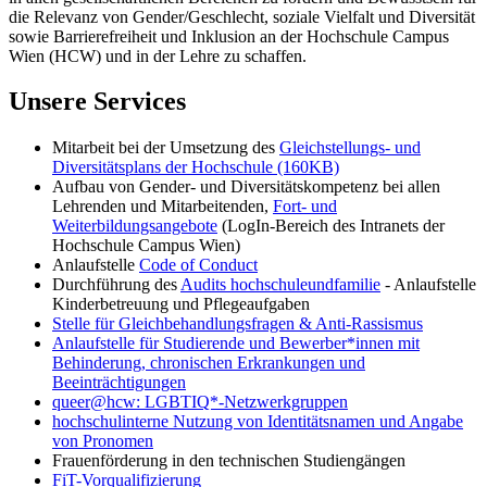
die Relevanz von Gender/Geschlecht, soziale Vielfalt und Diversität
sowie Barrierefreiheit und Inklusion an der Hochschule Campus
Wien (HCW) und in der Lehre zu schaffen.
Unsere Services
Mitarbeit bei der Umsetzung des
Gleichstellungs- und
Diversitätsplans der Hochschule (160KB)
Aufbau von Gender- und Diversitätskompetenz bei allen
Lehrenden und Mitarbeitenden,
Fort- und
Weiterbildungsangebote
(LogIn-Bereich des Intranets der
Hochschule Campus Wien)
Anlaufstelle
Code of Conduct
Durchführung des
Audits hochschuleundfamilie
- Anlaufstelle
Kinderbetreuung und Pflegeaufgaben
Stelle für Gleichbehandlungsfragen & Anti-Rassismus
Anlaufstelle für Studierende und Bewerber*innen mit
Behinderung, chronischen Erkrankungen und
Beeinträchtigungen
queer@hcw: LGBTIQ*-Netzwerkgruppen
hochschulinterne Nutzung von Identitätsnamen und Angabe
von Pronomen
Frauenförderung in den technischen Studiengängen
FiT-Vorqualifizierung