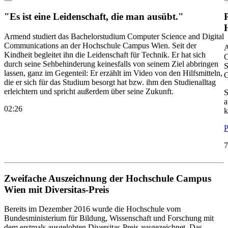
"Es ist eine Leidenschaft, die man ausübt."
Armend studiert das Bachelorstudium Computer Science and Digital
Communications an der Hochschule Campus Wien. Seit der
A
Kindheit begleitet ihn die Leidenschaft für Technik. Er hat sich
G
durch seine Sehbehinderung keinesfalls von seinem Ziel abbringen
S
lassen, ganz im Gegenteil: Er erzählt im Video von den Hilfsmitteln,
G
die er sich für das Studium besorgt hat bzw. ihm den Studienalltag
erleichtern und spricht außerdem über seine Zukunft.
S
a
02:26
k
P
7
Zweifache Auszeichnung der Hochschule Campus
Wien mit Diversitas-Preis
Bereits im Dezember 2016 wurde die Hochschule vom
Bundesministerium für Bildung, Wissenschaft und Forschung mit
dem erstmals ausgelobten Diversitas-Preis ausgezeichnet. Das