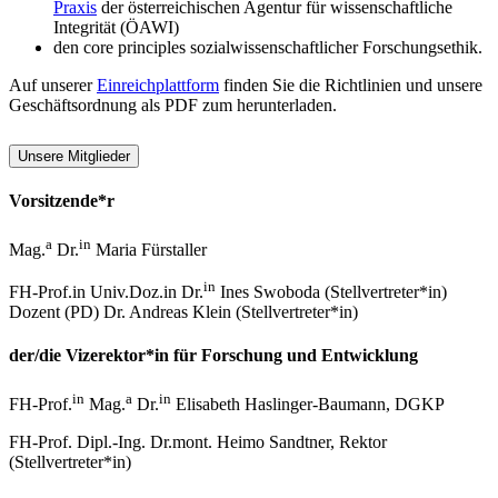
Praxis
der österreichischen Agentur für wissenschaftliche
Integrität (ÖAWI)
den core principles sozialwissenschaftlicher Forschungsethik.
Auf unserer
Einreichplattform
finden Sie die Richtlinien und unsere
Geschäftsordnung als PDF zum herunterladen.
Unsere Mitglieder
Vorsitzende*r
a
in
Mag.
Dr.
Maria Fürstaller
in
FH-Prof.in Univ.Doz.in Dr.
Ines Swoboda (Stellvertreter*in)
Dozent (PD) Dr. Andreas Klein (Stellvertreter*in)
der/die Vizerektor*in für Forschung und Entwicklung
in
a
in
FH-Prof.
Mag.
Dr.
Elisabeth Haslinger-Baumann, DGKP
FH-Prof. Dipl.-Ing. Dr.mont. Heimo Sandtner, Rektor
(Stellvertreter*in)