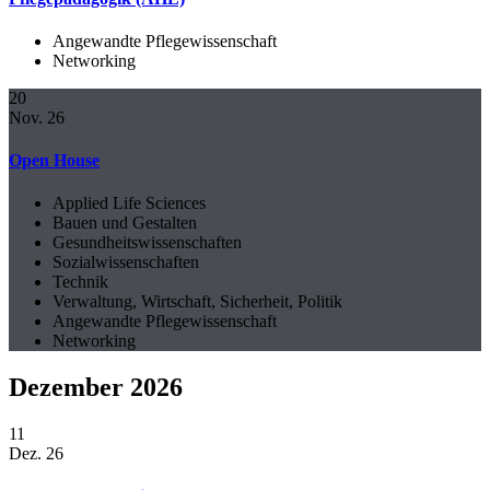
Angewandte Pflegewissenschaft
Networking
20
Nov. 26
Open House
Applied Life Sciences
Bauen und Gestalten
Gesundheitswissenschaften
Sozialwissenschaften
Technik
Verwaltung, Wirtschaft, Sicherheit, Politik
Angewandte Pflegewissenschaft
Networking
Dezember 2026
11
Dez. 26