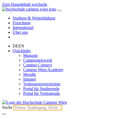
Zum Hauptinhalt wechseln
Studium & Weiterbildung
Forschung
International
Über uns
DE
EN
Quicklinks
Magazin
Campusnetzwerk
Campus Connect
Campus Wien Academy
Moodle
Intranet
Vorlesungsverzeichnis
Portal für Studierende
Portal für Vortragende
Suche