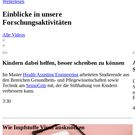
Weiterlesen
Einblicke in unsere
Forschungsaktivitäten
Alle Videos
<
>
Kindern dabei helfen, besser schreiben zu können
Im Master
Health Assisting Engineering
arbeiteten Studierende aus
den Bereichen Gesundheits- und Pflegewissenschaften sowie
D
Technik am
SensoGrip
mit, der die Stifthaltung von Kindern
S
verbessern kann.
a
E
3:30
4
Wie Impfstoffe Viren ausknocken