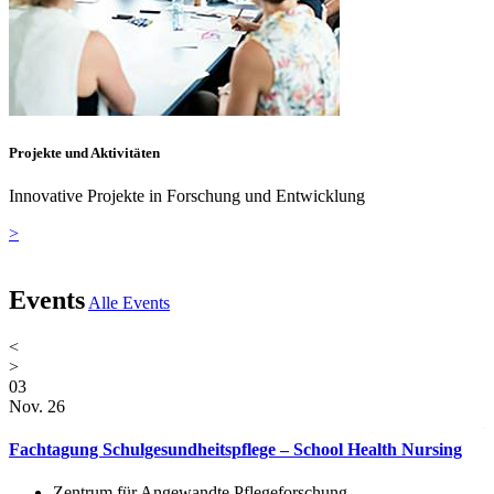
Projekte und Aktivitäten
Innovative Projekte in Forschung und Entwicklung
>
Events
Alle Events
<
>
03
0
Nov. 26
N
0
Fachtagung Schulgesundheitspflege – School Health Nursing
N
Zentrum für Angewandte Pflegeforschung