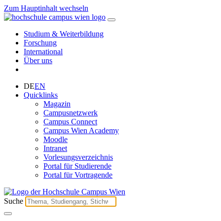
Zum Hauptinhalt wechseln
Studium & Weiterbildung
Forschung
International
Über uns
DE
EN
Quicklinks
Magazin
Campusnetzwerk
Campus Connect
Campus Wien Academy
Moodle
Intranet
Vorlesungsverzeichnis
Portal für Studierende
Portal für Vortragende
Suche