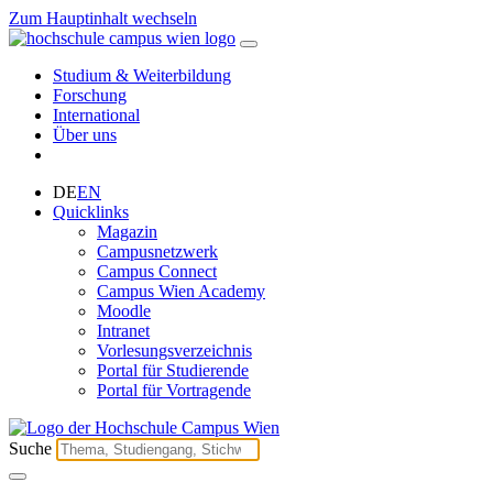
Zum Hauptinhalt wechseln
Studium & Weiterbildung
Forschung
International
Über uns
DE
EN
Quicklinks
Magazin
Campusnetzwerk
Campus Connect
Campus Wien Academy
Moodle
Intranet
Vorlesungsverzeichnis
Portal für Studierende
Portal für Vortragende
Suche