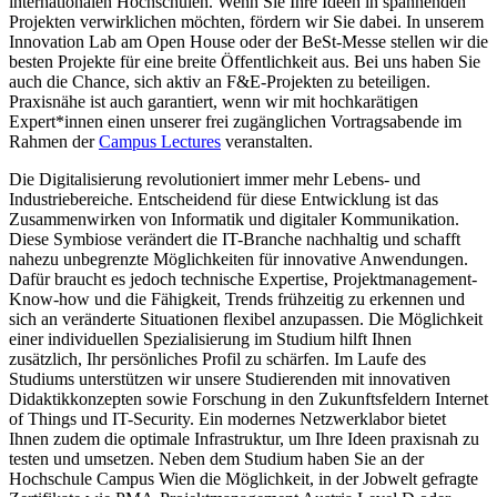
internationalen Hochschulen. Wenn Sie Ihre Ideen in spannenden
Projekten verwirklichen möchten, fördern wir Sie dabei. In unserem
Innovation Lab am Open House oder der BeSt-Messe stellen wir die
besten Projekte für eine breite Öffentlichkeit aus. Bei uns haben Sie
auch die Chance, sich aktiv an F&E-Projekten zu beteiligen.
Praxisnähe ist auch garantiert, wenn wir mit hochkarätigen
Expert*innen einen unserer frei zugänglichen Vortragsabende im
Rahmen der
Campus Lectures
veranstalten.
Die Digitalisierung revolutioniert immer mehr Lebens- und
Industriebereiche. Entscheidend für diese Entwicklung ist das
Zusammenwirken von Informatik und digitaler Kommunikation.
Diese Symbiose verändert die IT-Branche nachhaltig und schafft
nahezu unbegrenzte Möglichkeiten für innovative Anwendungen.
Dafür braucht es jedoch technische Expertise, Projektmanagement-
Know-how und die Fähigkeit, Trends frühzeitig zu erkennen und
sich an veränderte Situationen flexibel anzupassen. Die Möglichkeit
einer individuellen Spezialisierung im Studium hilft Ihnen
zusätzlich, Ihr persönliches Profil zu schärfen. Im Laufe des
Studiums unterstützen wir unsere Studierenden mit innovativen
Didaktikkonzepten sowie Forschung in den Zukunftsfeldern Internet
of Things und IT-Security. Ein modernes Netzwerklabor bietet
Ihnen zudem die optimale Infrastruktur, um Ihre Ideen praxisnah zu
testen und umsetzen. Neben dem Studium haben Sie an der
Hochschule Campus Wien die Möglichkeit, in der Jobwelt gefragte