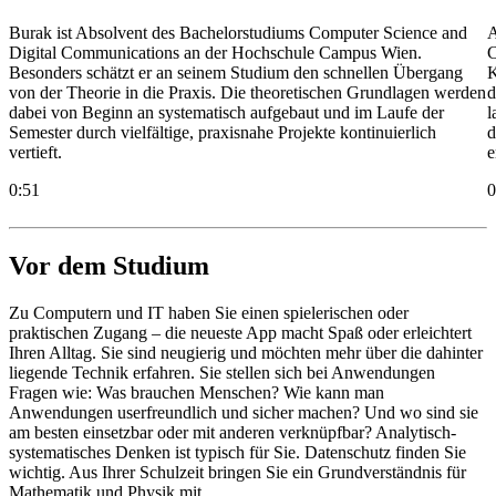
Burak ist Absolvent des Bachelorstudiums Computer Science and
A
Digital Communications an der Hochschule Campus Wien.
C
Besonders schätzt er an seinem Studium den schnellen Übergang
K
von der Theorie in die Praxis. Die theoretischen Grundlagen werden
d
dabei von Beginn an systematisch aufgebaut und im Laufe der
l
Semester durch vielfältige, praxisnahe Projekte kontinuierlich
d
vertieft.
e
0:51
0
Vor dem Studium
Zu Computern und IT haben Sie einen spielerischen oder
praktischen Zugang – die neueste App macht Spaß oder erleichtert
Ihren Alltag. Sie sind neugierig und möchten mehr über die dahinter
liegende Technik erfahren. Sie stellen sich bei Anwendungen
Fragen wie: Was brauchen Menschen? Wie kann man
Anwendungen userfreundlich und sicher machen? Und wo sind sie
am besten einsetzbar oder mit anderen verknüpfbar? Analytisch-
systematisches Denken ist typisch für Sie. Datenschutz finden Sie
wichtig. Aus Ihrer Schulzeit bringen Sie ein Grundverständnis für
Mathematik und Physik mit.