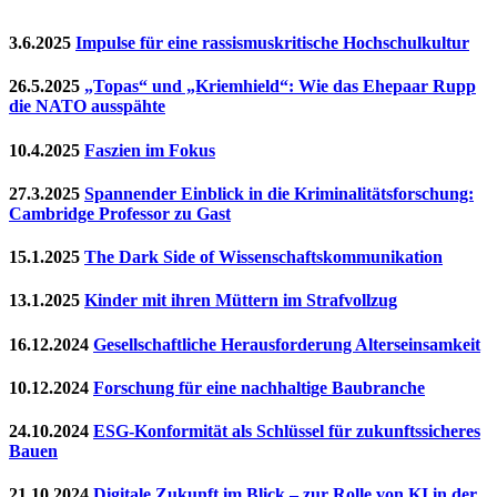
3.6.2025
Impulse für eine rassismuskritische Hochschulkultur
26.5.2025
„Topas“ und „Kriemhield“: Wie das Ehepaar Rupp
die NATO ausspähte
10.4.2025
Faszien im Fokus
27.3.2025
Spannender Einblick in die Kriminalitätsforschung:
Cambridge Professor zu Gast
15.1.2025
The Dark Side of Wissenschaftskommunikation
13.1.2025
Kinder mit ihren Müttern im Strafvollzug
16.12.2024
Gesellschaftliche Herausforderung Alterseinsamkeit
10.12.2024
Forschung für eine nachhaltige Baubranche
24.10.2024
ESG-Konformität als Schlüssel für zukunftssicheres
Bauen
21.10.2024
Digitale Zukunft im Blick – zur Rolle von KI in der