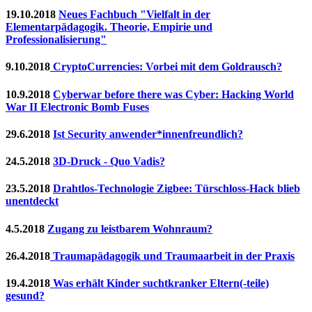
19.10.2018
Neues Fachbuch "Vielfalt in der
Elementarpädagogik. Theorie, Empirie und
Professionalisierung"
9.10.2018
CryptoCurrencies: Vorbei mit dem Goldrausch?
10.9.2018
Cyberwar before there was Cyber: Hacking World
War II Electronic Bomb Fuses
29.6.2018
Ist Security anwender*innenfreundlich?
24.5.2018
3D-Druck - Quo Vadis?
23.5.2018
Drahtlos-Technologie Zigbee: Türschloss-Hack blieb
unentdeckt
4.5.2018
Zugang zu leistbarem Wohnraum?
26.4.2018
Traumapädagogik und Traumaarbeit in der Praxis
19.4.2018
Was erhält Kinder suchtkranker Eltern(-teile)
gesund?