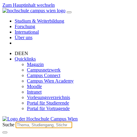
Zum Hauptinhalt wechseln
Studium & Weiterbildung
Forschung
International
Über uns
DE
EN
Quicklinks
Magazin
Campusnetzwerk
Campus Connect
Campus Wien Academy
Moodle
Intranet
Vorlesungsverzeichnis
Portal für Studierende
Portal für Vortragende
Suche