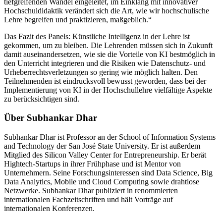
tiefgreifenden Wandel eingeleitet, im Einklang mit innovativer
Hochschuldidaktik verändert sich die Art, wie wir hochschulische
Lehre begreifen und praktizieren, maßgeblich.“
Das Fazit des Panels: Künstliche Intelligenz in der Lehre ist
gekommen, um zu bleiben. Die Lehrenden müssen sich in Zukunft
damit auseinandersetzen, wie sie die Vorteile von KI bestmöglich in
den Unterricht integrieren und die Risiken wie Datenschutz- und
Urheberrechtsverletzungen so gering wie möglich halten. Den
Teilnehmenden ist eindrucksvoll bewusst geworden, dass bei der
Implementierung von KI in der Hochschullehre vielfältige Aspekte
zu berücksichtigen sind.
Über Subhankar Dhar
Subhankar Dhar ist Professor an der School of Information Systems
and Technology der San José State University. Er ist außerdem
Mitglied des Silicon Valley Center for Entrepreneurship. Er berät
Hightech-Startups in ihrer Frühphase und ist Mentor von
Unternehmern. Seine Forschungsinteressen sind Data Science, Big
Data Analytics, Mobile und Cloud Computing sowie drahtlose
Netzwerke. Subhankar Dhar publiziert in renommierten
internationalen Fachzeitschriften und hält Vorträge auf
internationalen Konferenzen.