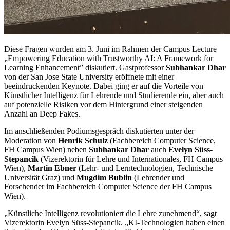
Diese Fragen wurden am 3. Juni im Rahmen der Campus Lecture
„Empowering Education with Trustworthy AI: A Framework for
Learning Enhancement” diskutiert. Gastprofessor
Subhankar Dhar
von der San Jose State University eröffnete mit einer
beeindruckenden Keynote. Dabei ging er auf die Vorteile von
Künstlicher Intelligenz für Lehrende und Studierende ein, aber auch
auf potenzielle Risiken vor dem Hintergrund einer steigenden
Anzahl an Deep Fakes.
Im anschließenden Podiumsgespräch diskutierten unter der
Moderation von
Henrik Schulz
(Fachbereich Computer Science,
FH Campus Wien) neben
Subhankar Dhar
auch
Evelyn Süss-
Stepancik
(Vizerektorin für Lehre und Internationales, FH Campus
Wien),
Martin Ebner
(Lehr- und Lerntechnologien, Technische
Universität Graz) und
Mugdim Bublin
(Lehrender und
Forschender im Fachbereich Computer Science der FH Campus
Wien).
„Künstliche Intelligenz revolutioniert die Lehre zunehmend“, sagt
Vizerektorin Evelyn Süss-Stepancik. „KI-Technologien haben einen