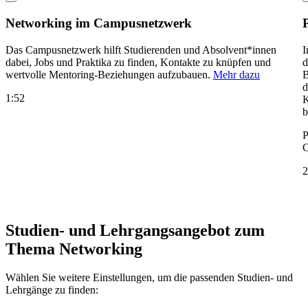
Networking im Campusnetzwerk
Das Campusnetzwerk hilft Studierenden und Absolvent*innen
I
dabei, Jobs und Praktika zu finden, Kontakte zu knüpfen und
d
wertvolle Mentoring-Beziehungen aufzubauen.
Mehr dazu
B
d
1:52
K
b
P
C
2
Studien- und Lehrgangsangebot zum
Thema
Networking
Wählen Sie weitere Einstellungen, um die passenden Studien- und
Lehrgänge zu finden: