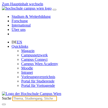
Zum Hauptinhalt wechseln
Studium & Weiterbildung
Forschung
International
Über uns
DE
EN
Quicklinks
Magazin
Campusnetzwerk
Campus Connect
Campus Wien Academy
Moodle
Intranet
Vorlesungsverzeichnis
Portal für Studierende
Portal für Vortragende
Suche