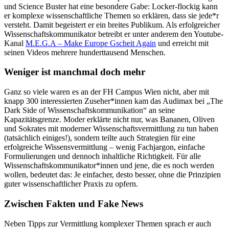
und Science Buster hat eine besondere Gabe: Locker-flockig kann
er komplexe wissenschaftliche Themen so erklären, dass sie jede*r
versteht. Damit begeistert er ein breites Publikum. Als erfolgreicher
Wissenschaftskommunikator betreibt er unter anderem den Youtube-
Kanal
M.E.G.A – Make Europe Gscheit Again
und erreicht mit
seinen Videos mehrere hunderttausend Menschen.
Weniger ist manchmal doch mehr
Ganz so viele waren es an der FH Campus Wien nicht, aber mit
knapp 300 interessierten Zuseher*innen kam das Audimax bei „The
Dark Side of Wissenschaftskommunikation“ an seine
Kapazitätsgrenze. Moder erklärte nicht nur, was Bananen, Oliven
und Sokrates mit moderner Wissenschaftsvermittlung zu tun haben
(tatsächlich einiges!), sondern teilte auch Strategien für eine
erfolgreiche Wissensvermittlung – wenig Fachjargon, einfache
Formulierungen und dennoch inhaltliche Richtigkeit. Für alle
Wissenschaftskommunikator*innen und jene, die es noch werden
wollen, bedeutet das: Je einfacher, desto besser, ohne die Prinzipien
guter wissenschaftlicher Praxis zu opfern.
Zwischen Fakten und Fake News
Neben Tipps zur Vermittlung komplexer Themen sprach er auch