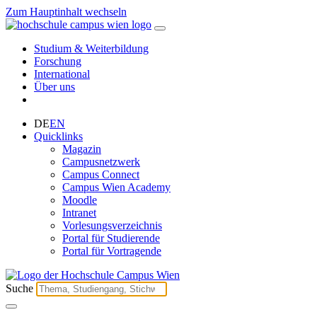
Zum Hauptinhalt wechseln
Studium & Weiterbildung
Forschung
International
Über uns
DE
EN
Quicklinks
Magazin
Campusnetzwerk
Campus Connect
Campus Wien Academy
Moodle
Intranet
Vorlesungsverzeichnis
Portal für Studierende
Portal für Vortragende
Suche