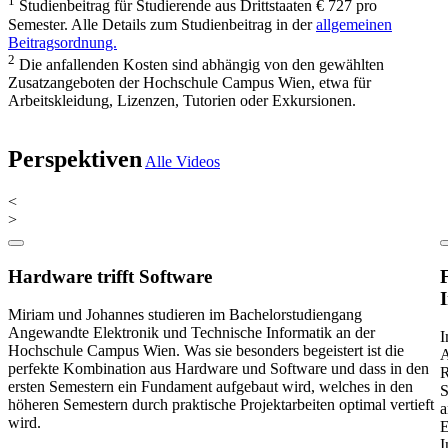
1
Studienbeitrag für Studierende aus Drittstaaten € 727 pro
Semester. Alle Details zum Studienbeitrag in der
allgemeinen
Beitragsordnung.
2
Die anfallenden Kosten sind abhängig von den gewählten
Zusatzangeboten der Hochschule Campus Wien, etwa für
Arbeitskleidung, Lizenzen, Tutorien oder Exkursionen.
Perspektiven
Alle Videos
<
>
Hardware trifft Software
Miriam und Johannes studieren im Bachelorstudiengang
Angewandte Elektronik und Technische Informatik an der
I
Hochschule Campus Wien. Was sie besonders begeistert ist die
A
perfekte Kombination aus Hardware und Software und dass in den
R
ersten Semestern ein Fundament aufgebaut wird, welches in den
S
höheren Semestern durch praktische Projektarbeiten optimal vertieft
a
wird.
E
I