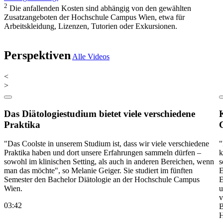
2
Die anfallenden Kosten sind abhängig von den gewählten
Zusatzangeboten der Hochschule Campus Wien, etwa für
Arbeitskleidung, Lizenzen, Tutorien oder Exkursionen.
Perspektiven
Alle Videos
<
>
Das Diätologiestudium bietet viele verschiedene
Praktika
"Das Coolste in unserem Studium ist, dass wir viele verschiedene
"
Praktika haben und dort unsere Erfahrungen sammeln dürfen –
k
sowohl im klinischen Setting, als auch in anderen Bereichen, wenn
s
man das möchte", so Melanie Geiger. Sie studiert im fünften
E
Semester den Bachelor Diätologie an der Hochschule Campus
E
Wien.
u
v
03:42
B
H