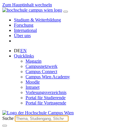
Zum Hauptinhalt wechseln
Studium & Weiterbildung
Forschung
International
Über uns
DE
EN
Quicklinks
Magazin
Campusnetzwerk
Campus Connect
Campus Wien Academy
Moodle
Intranet
Vorlesungsverzeichnis
Portal für Studierende
Portal für Vortragende
Suche