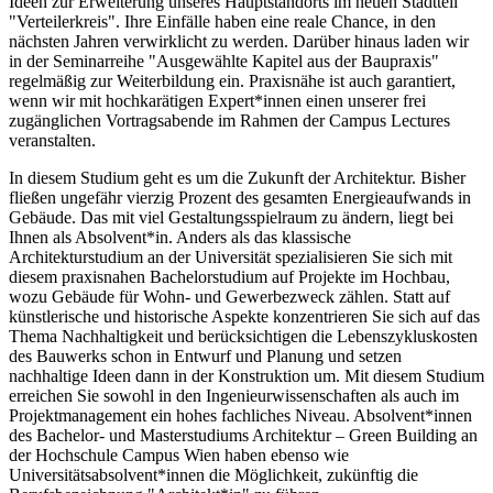
Ideen zur Erweiterung unseres Hauptstandorts im neuen Stadtteil
"Verteilerkreis". Ihre Einfälle haben eine reale Chance, in den
nächsten Jahren verwirklicht zu werden. Darüber hinaus laden wir
in der Seminarreihe "Ausgewählte Kapitel aus der Baupraxis"
regelmäßig zur Weiterbildung ein. Praxisnähe ist auch garantiert,
wenn wir mit hochkarätigen Expert*innen einen unserer frei
zugänglichen Vortragsabende im Rahmen der Campus Lectures
veranstalten.
In diesem Studium geht es um die Zukunft der Architektur. Bisher
fließen ungefähr vierzig Prozent des gesamten Energieaufwands in
Gebäude. Das mit viel Gestaltungsspielraum zu ändern, liegt bei
Ihnen als Absolvent*in. Anders als das klassische
Architekturstudium an der Universität spezialisieren Sie sich mit
diesem praxisnahen Bachelorstudium auf Projekte im Hochbau,
wozu Gebäude für Wohn- und Gewerbezweck zählen. Statt auf
künstlerische und historische Aspekte konzentrieren Sie sich auf das
Thema Nachhaltigkeit und berücksichtigen die Lebenszykluskosten
des Bauwerks schon in Entwurf und Planung und setzen
nachhaltige Ideen dann in der Konstruktion um. Mit diesem Studium
erreichen Sie sowohl in den Ingenieurwissenschaften als auch im
Projektmanagement ein hohes fachliches Niveau. Absolvent*innen
des Bachelor- und Masterstudiums Architektur – Green Building an
der Hochschule Campus Wien haben ebenso wie
Universitätsabsolvent*innen die Möglichkeit, zukünftig die