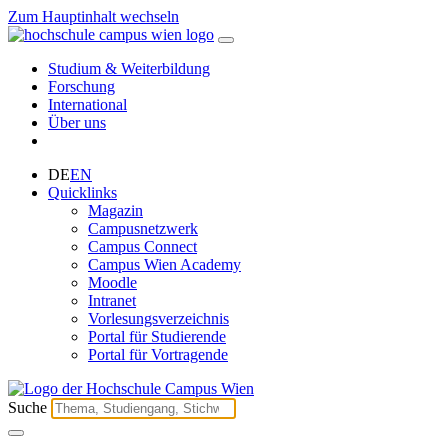
Zum Hauptinhalt wechseln
Studium & Weiterbildung
Forschung
International
Über uns
DE
EN
Quicklinks
Magazin
Campusnetzwerk
Campus Connect
Campus Wien Academy
Moodle
Intranet
Vorlesungsverzeichnis
Portal für Studierende
Portal für Vortragende
Suche