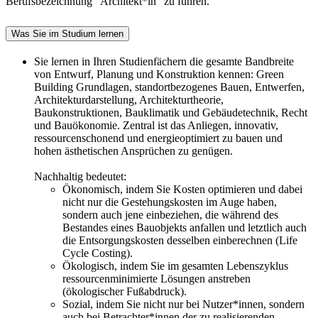
Berufsbezeichnung "Architekt*in" zu führen.
Was Sie im Studium lernen
Sie lernen in Ihren Studienfächern die gesamte Bandbreite
von Entwurf, Planung und Konstruktion kennen: Green
Building Grundlagen, standortbezogenes Bauen, Entwerfen,
Architekturdarstellung, Architekturtheorie,
Baukonstruktionen, Bauklimatik und Gebäudetechnik, Recht
und Bauökonomie. Zentral ist das Anliegen, innovativ,
ressourcenschonend und energieoptimiert zu bauen und
hohen ästhetischen Ansprüchen zu genügen.
Nachhaltig bedeutet:
Ökonomisch, indem Sie Kosten optimieren und dabei
nicht nur die Gestehungskosten im Auge haben,
sondern auch jene einbeziehen, die während des
Bestandes eines Bauobjekts anfallen und letztlich auch
die Entsorgungskosten desselben einberechnen (Life
Cycle Costing).
Ökologisch, indem Sie im gesamten Lebenszyklus
ressourcenminimierte Lösungen anstreben
(ökologischer Fußabdruck).
Sozial, indem Sie nicht nur bei Nutzer*innen, sondern
auch bei Betrachter*innen der zu realisierenden