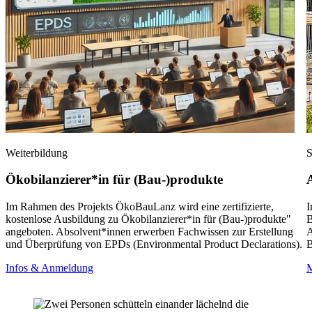
Weiterbildung
S
Ökobilanzierer*in für (Bau-)produkte
Im Rahmen des Projekts ÖkoBauLanz wird eine zertifizierte,
I
kostenlose Ausbildung zu Ökobilanzierer*in für (Bau-)produkte"
B
angeboten. Absolvent*innen erwerben Fachwissen zur Erstellung
A
und Überprüfung von EPDs (Environmental Product Declarations).
B
Infos & Anmeldung
M