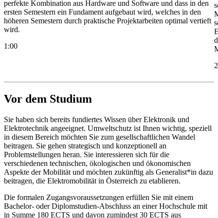
perfekte Kombination aus Hardware und Software und dass in den
s
ersten Semestern ein Fundament aufgebaut wird, welches in den
M
höheren Semestern durch praktische Projektarbeiten optimal vertieft
s
wird.
E
d
1:00
M
2
Vor dem Studium
Sie haben sich bereits fundiertes Wissen über Elektronik und
Elektrotechnik angeeignet. Umweltschutz ist Ihnen wichtig, speziell
in diesem Bereich möchten Sie zum gesellschaftlichen Wandel
beitragen. Sie gehen strategisch und konzeptionell an
Problemstellungen heran. Sie interessieren sich für die
verschiedenen technischen, ökologischen und ökonomischen
Aspekte der Mobilität und möchten zukünftig als Generalist*in dazu
beitragen, die Elektromobilität in Österreich zu etablieren.
Die formalen Zugangsvoraussetzungen erfüllen Sie mit einem
Bachelor- oder Diplomstudien-Abschluss an einer Hochschule mit
in Summe 180 ECTS und davon zumindest 30 ECTS aus