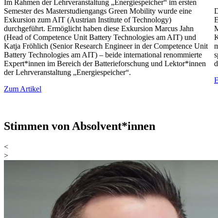
Im Rahmen der Lehrveranstaltung „Energiespeicher“ im ersten
Semester des Masterstudiengangs Green Mobility wurde eine
D
Exkursion zum AIT (Austrian Institute of Technology)
E
durchgeführt. Ermöglicht haben diese Exkursion Marcus Jahn
M
(Head of Competence Unit Battery Technologies am AIT) und
K
Katja Fröhlich (Senior Research Engineer in der Competence Unit
m
Battery Technologies am AIT) – beide international renommierte
s
Expert*innen im Bereich der Batterieforschung und Lektor*innen
d
der Lehrveranstaltung „Energiespeicher“.
E
Zum Artikel
Stimmen von Absolvent*innen
<
>