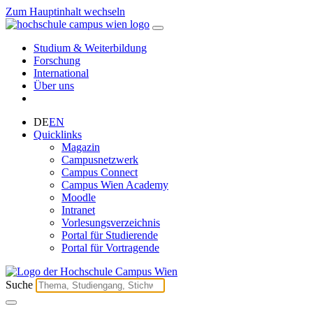
Zum Hauptinhalt wechseln
Studium & Weiterbildung
Forschung
International
Über uns
DE
EN
Quicklinks
Magazin
Campusnetzwerk
Campus Connect
Campus Wien Academy
Moodle
Intranet
Vorlesungsverzeichnis
Portal für Studierende
Portal für Vortragende
Suche