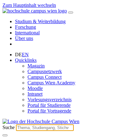
Zum Hauptinhalt wechseln
Studium & Weiterbildung
Forschung
International
Über uns
DE
EN
Quicklinks
Magazin
Campusnetzwerk
Campus Connect
Campus Wien Academy
Moodle
Intranet
Vorlesungsverzeichnis
Portal für Studierende
Portal für Vortragende
Suche