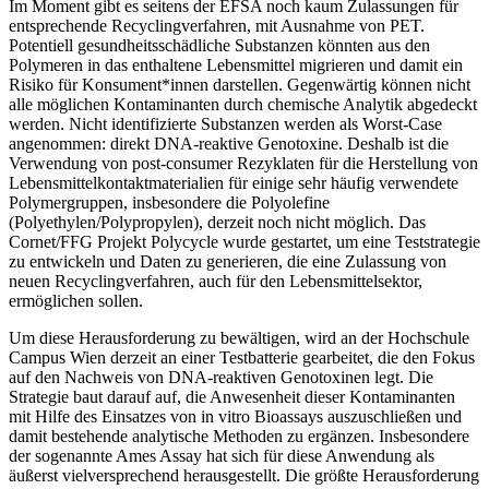
Im Moment gibt es seitens der EFSA noch kaum Zulassungen für
entsprechende Recyclingverfahren, mit Ausnahme von PET.
Potentiell gesundheitsschädliche Substanzen könnten aus den
Polymeren in das enthaltene Lebensmittel migrieren und damit ein
Risiko für Konsument*innen darstellen. Gegenwärtig können nicht
alle möglichen Kontaminanten durch chemische Analytik abgedeckt
werden. Nicht identifizierte Substanzen werden als Worst-Case
angenommen: direkt DNA-reaktive Genotoxine. Deshalb ist die
Verwendung von post-consumer Rezyklaten für die Herstellung von
Lebensmittelkontaktmaterialien für einige sehr häufig verwendete
Polymergruppen, insbesondere die Polyolefine
(Polyethylen/Polypropylen), derzeit noch nicht möglich. Das
Cornet/FFG Projekt Polycycle wurde gestartet, um eine Teststrategie
zu entwickeln und Daten zu generieren, die eine Zulassung von
neuen Recyclingverfahren, auch für den Lebensmittelsektor,
ermöglichen sollen.
Um diese Herausforderung zu bewältigen, wird an der Hochschule
Campus Wien derzeit an einer Testbatterie gearbeitet, die den Fokus
auf den Nachweis von DNA-reaktiven Genotoxinen legt. Die
Strategie baut darauf auf, die Anwesenheit dieser Kontaminanten
mit Hilfe des Einsatzes von in vitro Bioassays auszuschließen und
damit bestehende analytische Methoden zu ergänzen. Insbesondere
der sogenannte Ames Assay hat sich für diese Anwendung als
äußerst vielversprechend herausgestellt. Die größte Herausforderung