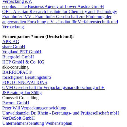
Verpackung e.V.
ecoplus - The Business Agency of Lower Austria GmbH
OFI - Austrian Research Institute for Chemistry and Technology
Fraunhofer IVV - Fraunhofer Gesellschaft zur Förderung der
angewandten Forschung e.V. ‐ Institut für Verfahrenstechnik und
Verpackung
Firmenpartner*innen (Deutschland):
APK AG
share GmbH
Vogtland PET GmbH
Buergofol GmbH
HTP GmbH & Co. KG
akk‐consulting
BARRIOPAC®
forschgruen Beratungsbüro
FOOD INNOVATIONS
GVM Gesellschaft für Verpackungsmarktforschung mbH
JSBeratung Jan Söllig
Onusseit Consulting
Pacoon GmbH
Peter Will Verpackungsentwicklung
Umweltkanzlei Dr. Rhein ‐ Beratungs‐ und Prüfgesellschaft mbH
VerDeSoft GmbH
Unternehmensberatung Weihenstephan