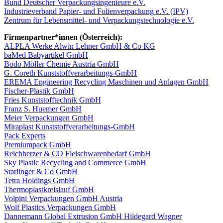
Bund Deutscher Verpackungsingenieure e.V.
Industrieverband Papier‐ und Folienverpackung e.V. (IPV)
Zentrum für Lebensmittel‐ und Verpackungstechnologie e.V.
Firmenpartner*innen (Österreich):
ALPLA Werke Alwin Lehner GmbH & Co KG
baMed Babyartikel GmbH
Bodo Möller Chemie Austria GmbH
G. Coreth Kunststoffverarbeitungs‐GmbH
EREMA Engineering Recycling Maschinen und Anlagen GmbH
Fischer‐Plastik GmbH
Fries Kunststofftechnik GmbH
Franz S. Huemer GmbH
Meier Verpackungen GmbH
Miraplast Kunststoffverarbeitungs‐GmbH
Pack Experts
Premiumpack GmbH
Reichherzer & CO Fleischwarenbedarf GmbH
Sky Plastic Recycling and Commerce GmbH
Starlinger & Co GmbH
Tetra Holdings GmbH
Thermoplastkreislauf GmbH
Volpini Verpackungen GmbH Austria
Wolf Plastics Verpackungen GmbH
Dannemann Global Extrusion GmbH Hildegard Wagner