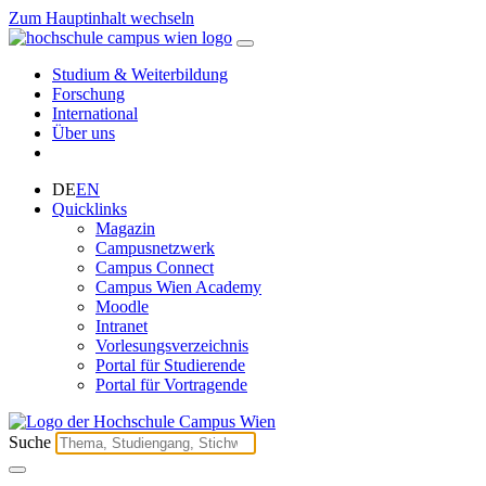
Zum Hauptinhalt wechseln
Studium & Weiterbildung
Forschung
International
Über uns
DE
EN
Quicklinks
Magazin
Campusnetzwerk
Campus Connect
Campus Wien Academy
Moodle
Intranet
Vorlesungsverzeichnis
Portal für Studierende
Portal für Vortragende
Suche