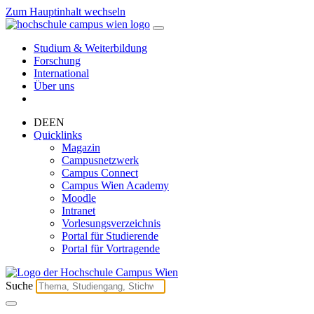
Zum Hauptinhalt wechseln
Studium & Weiterbildung
Forschung
International
Über uns
DE
EN
Quicklinks
Magazin
Campusnetzwerk
Campus Connect
Campus Wien Academy
Moodle
Intranet
Vorlesungsverzeichnis
Portal für Studierende
Portal für Vortragende
Suche