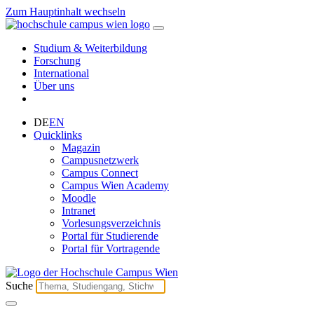
Zum Hauptinhalt wechseln
Studium & Weiterbildung
Forschung
International
Über uns
DE
EN
Quicklinks
Magazin
Campusnetzwerk
Campus Connect
Campus Wien Academy
Moodle
Intranet
Vorlesungsverzeichnis
Portal für Studierende
Portal für Vortragende
Suche