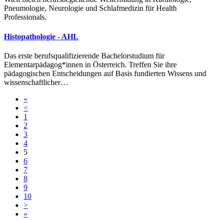
Pneumologie, Neurologie und Schlafmedizin für Health
Professionals.
Histopathologie - AHL
Das erste berufsqualifizierende Bachelorstudium für
Elementarpädagog*innen in Österreich. Treffen Sie ihre
pädagogischen Entscheidungen auf Basis fundierten Wissens und
wissenschaftlicher…
«
<
1
2
3
4
5
6
7
8
9
10
>
»