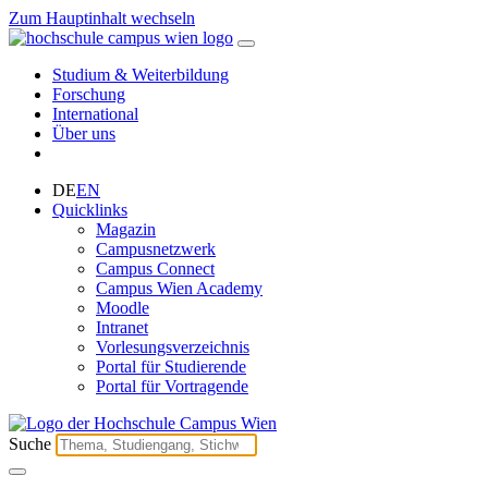
Zum Hauptinhalt wechseln
Studium & Weiterbildung
Forschung
International
Über uns
DE
EN
Quicklinks
Magazin
Campusnetzwerk
Campus Connect
Campus Wien Academy
Moodle
Intranet
Vorlesungsverzeichnis
Portal für Studierende
Portal für Vortragende
Suche