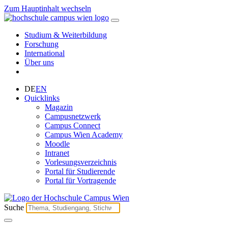
Zum Hauptinhalt wechseln
Studium & Weiterbildung
Forschung
International
Über uns
DE
EN
Quicklinks
Magazin
Campusnetzwerk
Campus Connect
Campus Wien Academy
Moodle
Intranet
Vorlesungsverzeichnis
Portal für Studierende
Portal für Vortragende
Suche