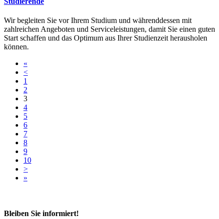
Studierende
Wir begleiten Sie vor Ihrem Studium und währenddessen mit
zahlreichen Angeboten und Serviceleistungen, damit Sie einen guten
Start schaffen und das Optimum aus Ihrer Studienzeit herausholen
können.
«
<
1
2
3
4
5
6
7
8
9
10
>
»
Bleiben Sie informiert!