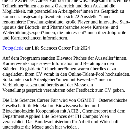
die Life Sciences Career Fair bot für alle was. Insgesamt nutzen 540
Teilnehmer*innen aus ganz Österreich und dem Ausland die
Möglichkeit, mit potenziellen Arbeitgeber*innen ins Gespräch zu
kommen. Insgesamt präsentierten sich 22 Aussteller*innen
–
renommierte Forschungsinstitute, große Player und innovative Start-
ups aus der Biotech- und Pharmabranche sowie Karriere- und
Weiterbildungsexpert*innen, die Interessent*innen über Jobprofile
und Karrierechancen informiertern.
Fotogalerie
zur Life Sciences Career Fair 2024
Auf dem Programm standen Elevator Pitches der Aussteller*innen,
Karriereworkshops sowie Information und Beratung an den
Ständen. Registrierte Teilnehmer*innen waren überdies dazu
eingeladen, ihren CV vorab in den Online-Talent-Pool hochzuladen.
So konnten sich Arbeitgeber*innen mit Bewerber*innen in
Verbindung setzen und bereits auf der Messe ein
Vorstellungsgespräch vereinbaren oder Feedback zum CV geben.
Die Life Sciences Career Fair wird von ÖGMBT - Österreichische
Gesellschaft für Molekulare Biowissenschaften und
Biotechnologiein Kooperation mit ACIB , Chemiereport und dem
Department Applied Life Sciences der FH Campus Wien
veranstaltet. Das Bundesministerium für Arbeit und Wirtschaft
unterstützte die Messe auch hier wieder. .