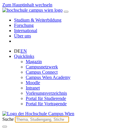
Zum Hauptinhalt wechseln
Studium & Weiterbildung
Forschung
International
Über uns
DE
EN
Quicklinks
Magazin
Campusnetzwerk
Campus Connect
Campus Wien Academy
Moodle
Intranet
Vorlesungsverzeichnis
Portal für Studierende
Portal für Vortragende
Suche