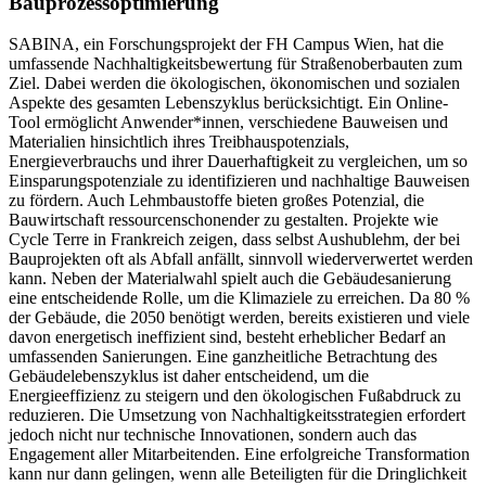
Bauprozessoptimierung
SABINA, ein Forschungsprojekt der FH Campus Wien, hat die
umfassende Nachhaltigkeitsbewertung für Straßenoberbauten zum
Ziel. Dabei werden die ökologischen, ökonomischen und sozialen
Aspekte des gesamten Lebenszyklus berücksichtigt. Ein Online-
Tool ermöglicht Anwender*innen, verschiedene Bauweisen und
Materialien hinsichtlich ihres Treibhauspotenzials,
Energieverbrauchs und ihrer Dauerhaftigkeit zu vergleichen, um so
Einsparungspotenziale zu identifizieren und nachhaltige Bauweisen
zu fördern. Auch Lehmbaustoffe bieten großes Potenzial, die
Bauwirtschaft ressourcenschonender zu gestalten. Projekte wie
Cycle Terre in Frankreich zeigen, dass selbst Aushublehm, der bei
Bauprojekten oft als Abfall anfällt, sinnvoll wiederverwertet werden
kann. Neben der Materialwahl spielt auch die Gebäudesanierung
eine entscheidende Rolle, um die Klimaziele zu erreichen. Da 80 %
der Gebäude, die 2050 benötigt werden, bereits existieren und viele
davon energetisch ineffizient sind, besteht erheblicher Bedarf an
umfassenden Sanierungen. Eine ganzheitliche Betrachtung des
Gebäudelebenszyklus ist daher entscheidend, um die
Energieeffizienz zu steigern und den ökologischen Fußabdruck zu
reduzieren. Die Umsetzung von Nachhaltigkeitsstrategien erfordert
jedoch nicht nur technische Innovationen, sondern auch das
Engagement aller Mitarbeitenden. Eine erfolgreiche Transformation
kann nur dann gelingen, wenn alle Beteiligten für die Dringlichkeit