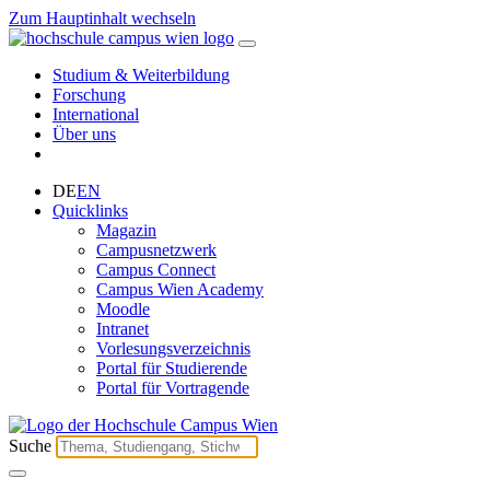
Zum Hauptinhalt wechseln
Studium & Weiterbildung
Forschung
International
Über uns
DE
EN
Quicklinks
Magazin
Campusnetzwerk
Campus Connect
Campus Wien Academy
Moodle
Intranet
Vorlesungsverzeichnis
Portal für Studierende
Portal für Vortragende
Suche