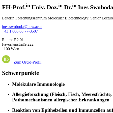
in
in
in
FH-Prof.
Univ. Doz.
Dr.
Ines Swobod
Leiterin Forschungszentrum Molecular Biotechnology; Senior Lectur
ines.swoboda@hcw.ac.at
+43 1 606 68 77-3507
Raum:
F.2.01
Favoritenstraße 222
1100 Wien
Zum Orcid-Profil
Schwerpunkte
Molekulare Immunologie
Allergieforschung (Fleisch, Fisch, Meeresfrüchte
Pathomechanismen allergischer Erkrankungen
Reaktion von Epithelzellen und Immunzellen au