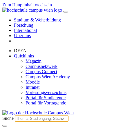
Zum Hauptinhalt wechseln
Studium & Weiterbildung
Forschung
International
Über uns
DE
EN
Quicklinks
Magazin
Campusnetzwerk
Campus Connect
Campus Wien Academy
Moodle
Intranet
Vorlesungsverzeichnis
Portal für Studierende
Portal für Vortragende
Suche