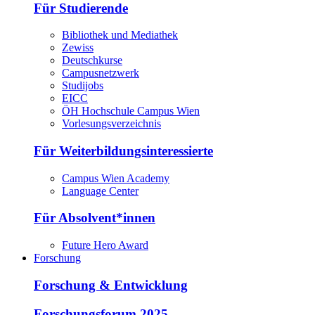
Für Studierende
Bibliothek und Mediathek
Zewiss
Deutschkurse
Campusnetzwerk
Studijobs
EICC
ÖH Hochschule Campus Wien
Vorlesungsverzeichnis
Für Weiterbildungsinteressierte
Campus Wien Academy
Language Center
Für Absolvent*innen
Future Hero Award
Forschung
Forschung & Entwicklung
Forschungsforum 2025