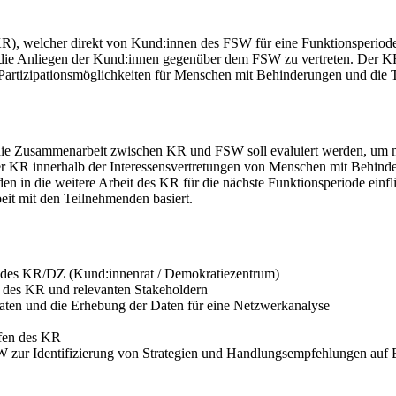
), welcher direkt von Kund:innen des FSW für eine Funktionsperiode 
ie Anliegen der Kund:innen gegenüber dem FSW zu vertreten. Der KR f
rtizipationsmöglichkeiten für Menschen mit Behinderungen und die Te
die Zusammenarbeit zwischen KR und FSW soll evaluiert werden, um
er KR innerhalb der Interessensvertretungen von Menschen mit Behind
en in die weitere Arbeit des KR für die nächste Funktionsperiode einfl
eit mit den Teilnehmenden basiert.
e des KR/DZ (Kund:innenrat / Demokratiezentrum)
en des KR und relevanten Stakeholdern
aten und die Erhebung der Daten für eine Netzwerkanalyse
fen des KR
r Identifizierung von Strategien und Handlungsempfehlungen auf Ba