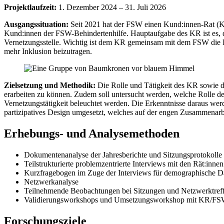
Projektlaufzeit:
1. Dezember 2024 – 31. Juli 2026
Ausgangssituation:
Seit 2021 hat der FSW einen Kund:innen-Rat (KR
Kund:innen der FSW-Behindertenhilfe. Hauptaufgabe des KR ist es, d
Vernetzungsstelle. Wichtig ist dem KR gemeinsam mit dem FSW die Pa
mehr Inklusion beizutragen.
Zielsetzung und Methodik:
Die Rolle und Tätigkeit des KR sowie 
erarbeiten zu können. Zudem soll untersucht werden, welche Rolle d
Vernetzungstätigkeit beleuchtet werden. Die Erkenntnisse daraus werd
partizipatives Design umgesetzt, welches auf der engen Zusammenarb
Erhebungs- und Analysemethoden
Dokumentenanalyse der Jahresberichte und Sitzungsprotokoll
Teilstrukturierte problemzentrierte Interviews mit den Rät:inn
Kurzfragebogen im Zuge der Interviews für demographische D
Netzwerkanalyse
Teilnehmende Beobachtungen bei Sitzungen und Netzwerktref
Validierungsworkshops und Umsetzungsworkshop mit KR/FSW zu
Forschungsziele