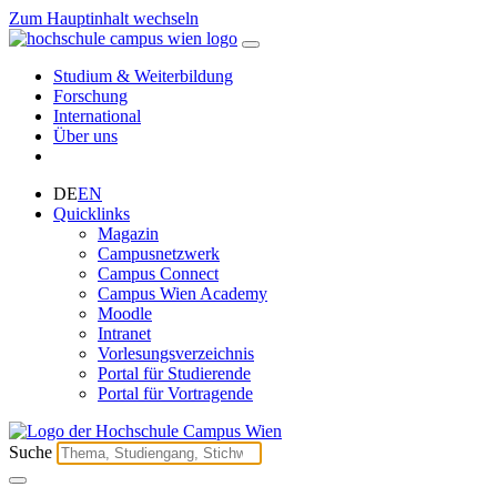
Zum Hauptinhalt wechseln
Studium & Weiterbildung
Forschung
International
Über uns
DE
EN
Quicklinks
Magazin
Campusnetzwerk
Campus Connect
Campus Wien Academy
Moodle
Intranet
Vorlesungsverzeichnis
Portal für Studierende
Portal für Vortragende
Suche