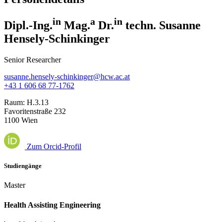
in
a
in
Dipl.-Ing.
Mag.
Dr.
techn. Susanne
Hensely-Schinkinger
Senior Researcher
susanne.hensely-schinkinger@hcw.ac.at
+43 1 606 68 77-1762
Raum:
H.3.13
Favoritenstraße 232
1100 Wien
Zum Orcid-Profil
Studiengänge
Master
Health Assisting Engineering