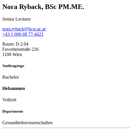
Nora Ryback, BSc PM.ME.
Senior Lecturer
nora.ryback@hcw.ac.at
+43 1 606 68 77-4421
Raum:
D.2.04
Favoritenstraße 226
1100 Wien
Studiengänge
Bachelor
Hebammen
Vollzeit
Departments
Gesundheitswissenschaften