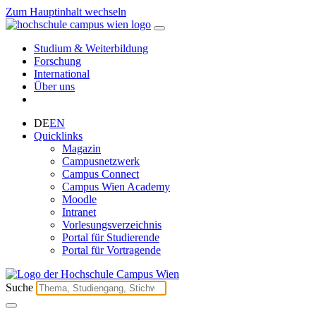
Zum Hauptinhalt wechseln
Studium & Weiterbildung
Forschung
International
Über uns
DE
EN
Quicklinks
Magazin
Campusnetzwerk
Campus Connect
Campus Wien Academy
Moodle
Intranet
Vorlesungsverzeichnis
Portal für Studierende
Portal für Vortragende
Suche