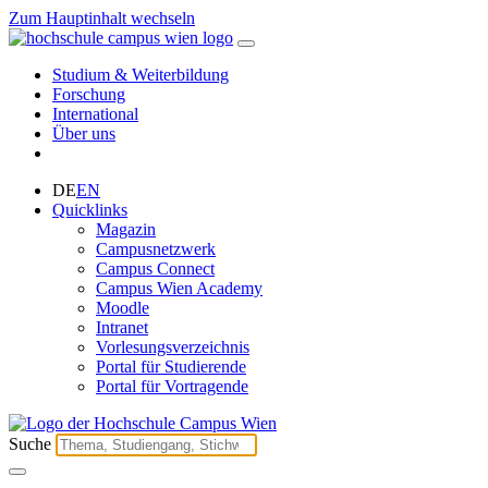
Zum Hauptinhalt wechseln
Studium & Weiterbildung
Forschung
International
Über uns
DE
EN
Quicklinks
Magazin
Campusnetzwerk
Campus Connect
Campus Wien Academy
Moodle
Intranet
Vorlesungsverzeichnis
Portal für Studierende
Portal für Vortragende
Suche