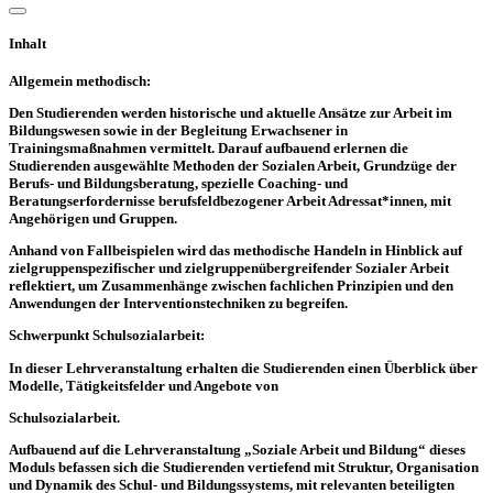
Inhalt
Allgemein methodisch:
Den Studierenden werden historische und aktuelle Ansätze zur Arbeit im
Bildungswesen sowie in der Begleitung Erwachsener in
Trainingsmaßnahmen vermittelt. Darauf aufbauend erlernen die
Studierenden ausgewählte Methoden der Sozialen Arbeit, Grundzüge der
Berufs- und Bildungsberatung, spezielle Coaching- und
Beratungserfordernisse berufsfeldbezogener Arbeit Adressat*innen, mit
Angehörigen und Gruppen.
Anhand von Fallbeispielen wird das methodische Handeln in Hinblick auf
zielgruppenspezifischer und zielgruppenübergreifender Sozialer Arbeit
reflektiert, um Zusammenhänge zwischen fachlichen Prinzipien und den
Anwendungen der Interventionstechniken zu begreifen.
Schwerpunkt Schulsozialarbeit:
In dieser Lehrveranstaltung erhalten die Studierenden einen Überblick über
Modelle, Tätigkeitsfelder und Angebote von
Schulsozialarbeit.
Aufbauend auf die Lehrveranstaltung „Soziale Arbeit und Bildung“ dieses
Moduls befassen sich die Studierenden vertiefend mit Struktur, Organisation
und Dynamik des Schul- und Bildungssystems, mit relevanten beteiligten