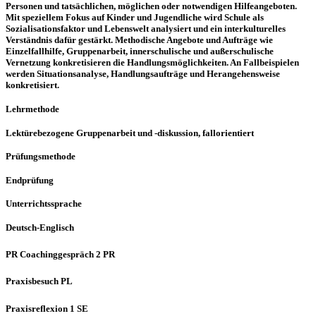
Personen und tatsächlichen, möglichen oder notwendigen Hilfeangeboten.
Mit speziellem Fokus auf Kinder und Jugendliche wird Schule als
Sozialisationsfaktor und Lebenswelt analysiert und ein interkulturelles
Verständnis dafür gestärkt. Methodische Angebote und Aufträge wie
Einzelfallhilfe, Gruppenarbeit, innerschulische und außerschulische
Vernetzung konkretisieren die Handlungsmöglichkeiten. An Fallbeispielen
werden Situationsanalyse, Handlungsaufträge und Herangehensweise
konkretisiert.
Lehrmethode
Lektürebezogene Gruppenarbeit und -diskussion, fallorientiert
Prüfungsmethode
Endprüfung
Unterrichtssprache
Deutsch-Englisch
PR Coachinggespräch 2 PR
Praxisbesuch PL
Praxisreflexion 1 SE