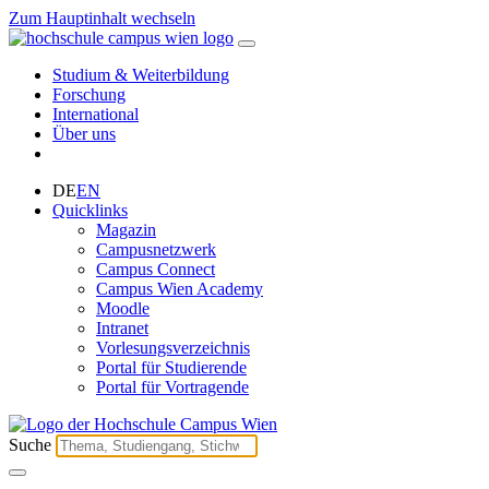
Zum Hauptinhalt wechseln
Studium & Weiterbildung
Forschung
International
Über uns
DE
EN
Quicklinks
Magazin
Campusnetzwerk
Campus Connect
Campus Wien Academy
Moodle
Intranet
Vorlesungsverzeichnis
Portal für Studierende
Portal für Vortragende
Suche