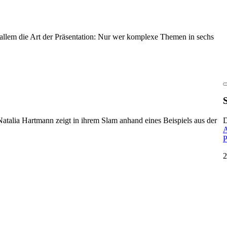
or allem die Art der Präsentation: Nur wer komplexe Themen in sechs
Natalia Hartmann zeigt in ihrem Slam anhand eines Beispiels aus der
D
A
P
2