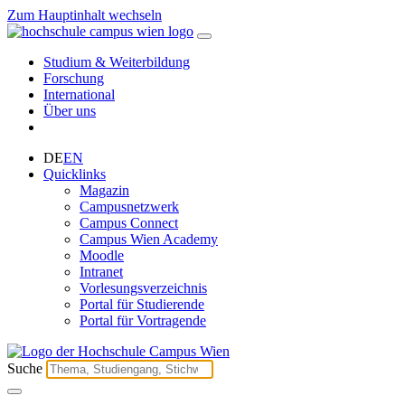
Zum Hauptinhalt wechseln
Studium & Weiterbildung
Forschung
International
Über uns
DE
EN
Quicklinks
Magazin
Campusnetzwerk
Campus Connect
Campus Wien Academy
Moodle
Intranet
Vorlesungsverzeichnis
Portal für Studierende
Portal für Vortragende
Suche