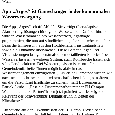
Wien.
App „Argos“ ist Gamechanger in der kommunalen
Wasserversorgung
Die App „Argos“ schafft Abhilfe: Sie verfügt über adaptive
Alarmierungslösungen für digitale Wasserzähler. Darüber hinaus
wurden Wasserbilanzen pro Wasserversorgungsanlage
programmiert, die nun auf stündlicher, täglicher und wöchentlicher
Basis die Einspeisung aus den Hochbehältern ins Leitungsnetz
sowie die Entnahme überwachen. Diese Berechnungen und
Visualisierungen bringen erstmals einen detaillierten Einblick über
Wasserverluste im jeweiligen System, auch Rohrbrüche lassen sich
schneller detektieren. Bei Wasserengpässen ist es nun für
Gemeindemitarbeiter*innen möglich, aktiv in das
Wassermanagement einzugreifen. „Als kleine Gemeinde suchen wir
nach neuen technischen und wissenschaftlichen Lösungsansätzen,
um die Versorgung langfristig zu sichern“, sagt Bürgermeister
Patrick Skubel. „Dass die Zusammenarbeit mit der FH Campus
Wien und anderen Partner*innen jetzt prämiert wurde, zeigt die
Relevanz des Schwerpunkts Digitalisierung in Zeiten der
Klimakrise.“
Aufbauend auf den Erkenntnissen der FH Campus Wien hat die
Gemeinde Neuhaus im Juli letzten Jahres mit der Universität der