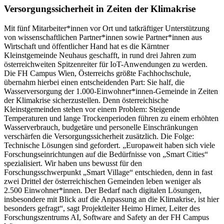
Versorgungssicherheit in Zeiten der Klimakrise
Mit fünf Mitarbeiter*innen vor Ort und tatkräftiger Unterstützung
von wissenschaftlichen Partner*innen sowie Partner*innen aus
Wirtschaft und öffentlicher Hand hat es die Kärntner
Kleinstgemeinde Neuhaus geschafft, in rund drei Jahren zum
österreichweiten Spitzenreiter für IoT-Anwendungen zu werden.
Die FH Campus Wien, Österreichs größte Fachhochschule,
übernahm hierbei einen entscheidenden Part: Sie half, die
Wasserversorgung der 1.000-Einwohner*innen-Gemeinde in Zeiten
der Klimakrise sicherzustellen. Denn österreichische
Kleinstgemeinden stehen vor einem Problem: Steigende
Temperaturen und lange Trockenperioden führen zu einem erhöhten
Wasserverbrauch, budgetäre und personelle Einschränkungen
verschärfen die Versorgungssicherheit zusätzlich. Die Folge:
Technische Lösungen sind gefordert. „Europaweit haben sich viele
Forschungseinrichtungen auf die Bedürfnisse von „Smart Cities“
spezialisiert. Wir haben uns bewusst für den
Forschungsschwerpunkt „Smart Village“ entschieden, denn in fast
zwei Drittel der österreichischen Gemeinden leben weniger als
2.500 Einwohner*innen. Der Bedarf nach digitalen Lösungen,
insbesondere mit Blick auf die Anpassung an die Klimakrise, ist hier
besonders gefragt“, sagt Projektleiter Heimo Hirner, Leiter des
Forschungszentrums AI, Software and Safety an der FH Campus