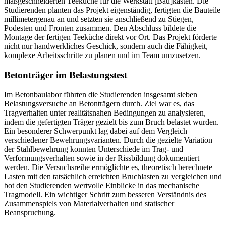
maßgeschneiderten Teeküche für die Werkstatt [Bau]kasten. Die
Studierenden planten das Projekt eigenständig, fertigten die Bauteile
millimetergenau an und setzten sie anschließend zu Stiegen,
Podesten und Fronten zusammen. Den Abschluss bildete die
Montage der fertigen Teeküche direkt vor Ort. Das Projekt förderte
nicht nur handwerkliches Geschick, sondern auch die Fähigkeit,
komplexe Arbeitsschritte zu planen und im Team umzusetzen.
Betonträger im Belastungstest
Im Betonbaulabor führten die Studierenden insgesamt sieben
Belastungsversuche an Betonträgern durch. Ziel war es, das
Tragverhalten unter realitätsnahen Bedingungen zu analysieren,
indem die gefertigten Träger gezielt bis zum Bruch belastet wurden.
Ein besonderer Schwerpunkt lag dabei auf dem Vergleich
verschiedener Bewehrungsvarianten. Durch die gezielte Variation
der Stahlbewehrung konnten Unterschiede im Trag- und
Verformungsverhalten sowie in der Rissbildung dokumentiert
werden. Die Versuchsreihe ermöglichte es, theoretisch berechnete
Lasten mit den tatsächlich erreichten Bruchlasten zu vergleichen und
bot den Studierenden wertvolle Einblicke in das mechanische
Tragmodell. Ein wichtiger Schritt zum besseren Verständnis des
Zusammenspiels von Materialverhalten und statischer
Beanspruchung.