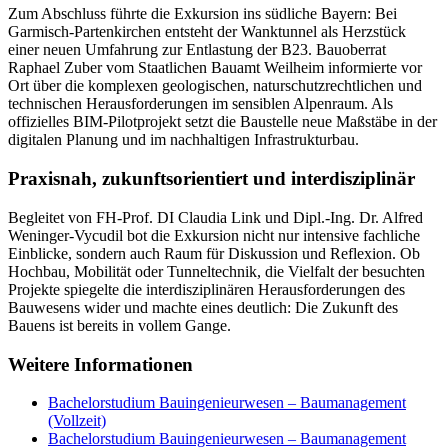
Zum Abschluss führte die Exkursion ins südliche Bayern: Bei
Garmisch-Partenkirchen entsteht der Wanktunnel als Herzstück
einer neuen Umfahrung zur Entlastung der B23. Bauoberrat
Raphael Zuber vom Staatlichen Bauamt Weilheim informierte vor
Ort über die komplexen geologischen, naturschutzrechtlichen und
technischen Herausforderungen im sensiblen Alpenraum. Als
offizielles BIM-Pilotprojekt setzt die Baustelle neue Maßstäbe in der
digitalen Planung und im nachhaltigen Infrastrukturbau.
Praxisnah, zukunftsorientiert und interdisziplinär
Begleitet von FH-Prof. DI Claudia Link und Dipl.-Ing. Dr. Alfred
Weninger-Vycudil bot die Exkursion nicht nur intensive fachliche
Einblicke, sondern auch Raum für Diskussion und Reflexion. Ob
Hochbau, Mobilität oder Tunneltechnik, die Vielfalt der besuchten
Projekte spiegelte die interdisziplinären Herausforderungen des
Bauwesens wider und machte eines deutlich: Die Zukunft des
Bauens ist bereits in vollem Gange.
Weitere Informationen
Bachelorstudium Bauingenieurwesen – Baumanagement
(Vollzeit)
Bachelorstudium Bauingenieurwesen – Baumanagement