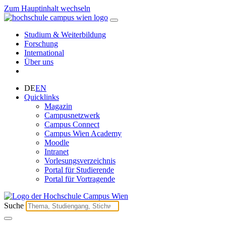
Zum Hauptinhalt wechseln
Studium & Weiterbildung
Forschung
International
Über uns
DE
EN
Quicklinks
Magazin
Campusnetzwerk
Campus Connect
Campus Wien Academy
Moodle
Intranet
Vorlesungsverzeichnis
Portal für Studierende
Portal für Vortragende
Suche