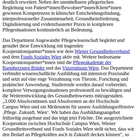
deutlich erweitert: Neben der unmittelbaren pflegerischen
Begleitung von Patient*innen/Bewohner*innen/Klient*innen
gewinnen Kompetenzen in klinischer Entscheidungsfindung,
interprofessioneller Zusammenarbeit, Gesundheitsförderung,
Digitalisierung und evidenzbasierter Praxis in komplexen
Pflegesituationen kontinuierlich an Bedeutung.
Das Department Angewandte Pflegewissenschaft begleitet und
gestaltet diese Entwicklung mit tragenden
Kooperationspartner*innen wie dem
Wiener Gesundheitsverbund
und dem
Fonds Soziales Wien
aktiv mit. Weitere bedeutsame
Kooperationspartner*innen sind die
Pflegeakademie der
Barmherzigen Brüder
und das
Vinzentinum Wien
. Das Department
verbindet wissenschaftliche Ausbildung mit intensiver Praxisnähe
und setzt auf eine enge Verzahnung von Theorie, Forschung und
praktischer Anwendung. Studierende werden darauf vorbereitet,
komplexe Versorgungssituationen professionell zu bewältigen und
die Weiterentwicklung des Gesundheitswesens mitzugestalten.
„3.000 Absolventinnen und Absolventen an der Hochschule
Campus Wien sind ein Meilenstein für unsere Ausbildungsoffensive
‚Pflege. Zukunft. Wien‘. Wir haben das Ausbildungsangebot
frühzeitig ausgebaut und das trägt jetzt Früchte. Die ausgezeichnete
Kooperation zwischen Hochschule Campus Wien, Wiener
Gesundheitsverbund und Fonds Soziales Wien stellt sicher, dass wir
den Bedarf an Pflegekräften auch in Zukunft decken können“, so