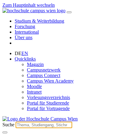
Zum Hauptinhalt wechseln
Studium & Weiterbildung
Forschung
International
Über uns
DE
EN
Quicklinks
Magazin
Campusnetzwerk
Campus Connect
Campus Wien Academy
Moodle
Intranet
Vorlesungsverzeichnis
Portal für Studierende
Portal für Vortragende
Suche