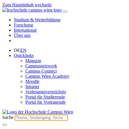
Zum Hauptinhalt wechseln
Studium & Weiterbildung
Forschung
International
Über uns
DE
EN
Quicklinks
Magazin
Campusnetzwerk
Campus Connect
Campus Wien Academy
Moodle
Intranet
Vorlesungsverzeichnis
Portal für Studierende
Portal für Vortragende
Suche