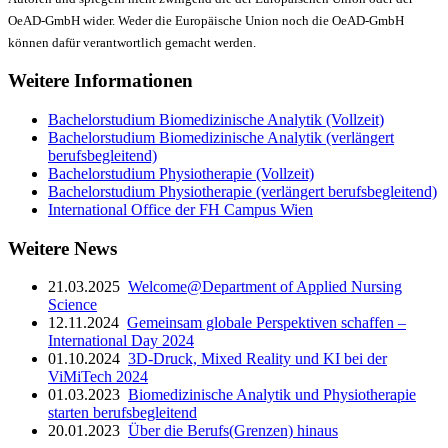
OeAD-GmbH wider. Weder die Europäische Union noch die OeAD-GmbH
können dafür verantwortlich gemacht werden.
Weitere Informationen
Bachelorstudium Biomedizinische Analytik (Vollzeit)
Bachelorstudium Biomedizinische Analytik (verlängert
berufsbegleitend)
Bachelorstudium Physiotherapie (Vollzeit)
Bachelorstudium Physiotherapie (verlängert berufsbegleitend)
International Office der FH Campus Wien
Weitere News
21.03.2025
Welcome@Department of Applied Nursing
Science
12.11.2024
Gemeinsam globale Perspektiven schaffen –
International Day 2024
01.10.2024
3D-Druck, Mixed Reality und KI bei der
ViMiTech 2024
01.03.2023
Biomedizinische Analytik und Physiotherapie
starten berufsbegleitend
20.01.2023
Über die Berufs(Grenzen) hinaus