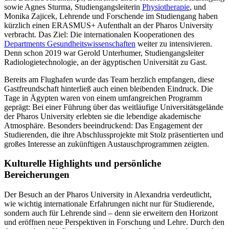
sowie Agnes Sturma, Studiengangsleiterin
Physiotherapie
, und
Monika Zajicek, Lehrende und Forschende im Studiengang haben
kürzlich einen ERASMUS+ Aufenthalt an der Pharos University
verbracht. Das Ziel: Die internationalen Kooperationen des
Departments Gesundheitswissenschaften
weiter zu intensivieren.
Denn schon 2019 war Gerold Unterhumer, Studiengangsleiter
Radiologietechnologie, an der ägyptischen Universität zu Gast.
Bereits am Flughafen wurde das Team herzlich empfangen, diese
Gastfreundschaft hinterließ auch einen bleibenden Eindruck. Die
Tage in Ägypten waren von einem umfangreichen Programm
geprägt: Bei einer Führung über das weitläufige Universitätsgelände
der Pharos University erlebten sie die lebendige akademische
Atmosphäre. Besonders beeindruckend: Das Engagement der
Studierenden, die ihre Abschlussprojekte mit Stolz präsentierten und
großes Interesse an zukünftigen Austauschprogrammen zeigten.
Kulturelle Highlights und persönliche
Bereicherungen
Der Besuch an der Pharos University in Alexandria verdeutlicht,
wie wichtig internationale Erfahrungen nicht nur für Studierende,
sondern auch für Lehrende sind – denn sie erweitern den Horizont
und eröffnen neue Perspektiven in Forschung und Lehre. Durch den