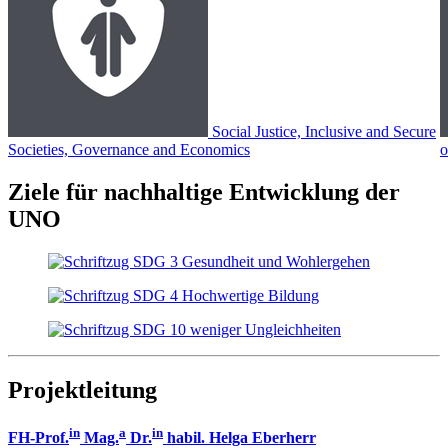
Social Justice, Inclusive and Secure
Societies, Governance and Economics
o
Ziele für nachhaltige Entwicklung der
UNO
Projektleitung
in
a
in
FH-Prof.
Mag.
Dr.
habil. Helga Eberherr