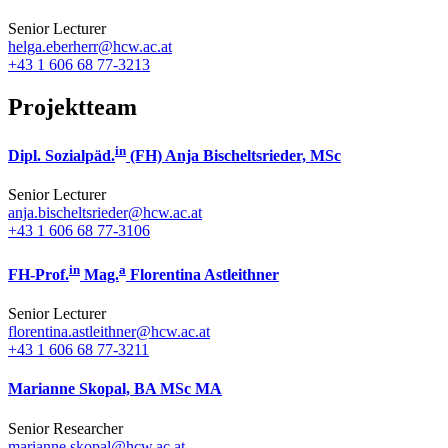
Senior Lecturer
helga.eberherr@hcw.ac.at
+43 1 606 68 77-3213
Projektteam
in
Dipl. Sozialpäd.
(FH) Anja Bischeltsrieder, MSc
Senior Lecturer
anja.bischeltsrieder@hcw.ac.at
+43 1 606 68 77-3106
in
a
FH-Prof.
Mag.
Florentina Astleithner
Senior Lecturer
florentina.astleithner@hcw.ac.at
+43 1 606 68 77-3211
Marianne Skopal, BA MSc MA
Senior Researcher
marianne.skopal@hcw.ac.at