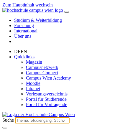
Zum Hauptinhalt wechseln
Studium & Weiterbildung
Forschung
International
Über uns
DE
EN
Quicklinks
Magazin
Campusnetzwerk
Campus Connect
Campus Wien Academy
Moodle
Intranet
Vorlesungsverzeichnis
Portal für Studierende
Portal für Vortragende
Suche