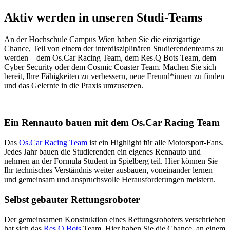
Aktiv werden in unseren Studi-Teams
An der Hochschule Campus Wien haben Sie die einzigartige
Chance, Teil von einem der interdisziplinären Studierendenteams zu
werden – dem Os.Car Racing Team, dem Res.Q Bots Team, dem
Cyber Security oder dem Cosmic Coaster Team. Machen Sie sich
bereit, Ihre Fähigkeiten zu verbessern, neue Freund*innen zu finden
und das Gelernte in die Praxis umzusetzen.
Ein Rennauto bauen mit dem Os.Car Racing Team
Das
Os.Car Racing Team
ist ein Highlight für alle Motorsport-Fans.
Jedes Jahr bauen die Studierenden ein eigenes Rennauto und
nehmen an der Formula Student in Spielberg teil. Hier können Sie
Ihr technisches Verständnis weiter ausbauen, voneinander lernen
und gemeinsam und anspruchsvolle Herausforderungen meistern.
Selbst gebauter Rettungsroboter
Der gemeinsamen Konstruktion eines Rettungsroboters verschrieben
hat sich das
Res.Q Bots
Team. Hier haben Sie die Chance, an einem