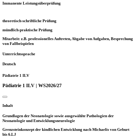
Immanente Leistungsüberprüfung
theoretisch-schriftliche Prüfung
mündlich-praktische Prüfung
Mitarbeit: z.B. professionelles Auftreten, Abgabe von Aufgaben, Besprechung
von Fallbeispielen
Unterrichtssprache
Deutsch
Pädiatrie 1 ILV
Pädiatrie 1 ILV | WS2026/27
Inhalt
Grundlagen der Neonatologie sowie ausgewählte Pathologien der
Neonatologie und Entwicklungsneurologie
Grenzsteinkonzept der kindlichen Entwicklung nach Michaelis von Geburt
bis 6.LJ