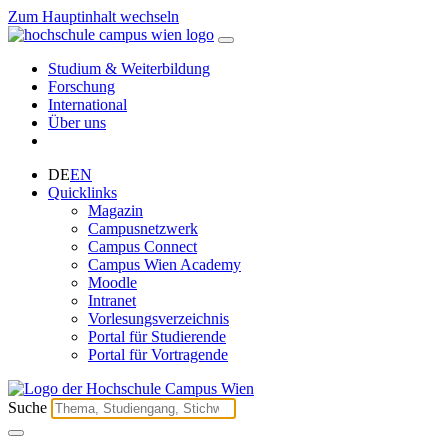
Zum Hauptinhalt wechseln
Studium & Weiterbildung
Forschung
International
Über uns
DE
EN
Quicklinks
Magazin
Campusnetzwerk
Campus Connect
Campus Wien Academy
Moodle
Intranet
Vorlesungsverzeichnis
Portal für Studierende
Portal für Vortragende
Suche