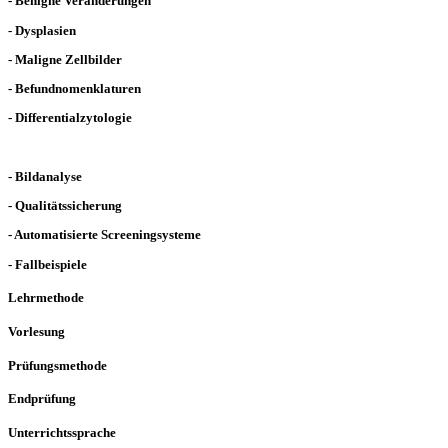
- Benigne Veränderungen
- Dysplasien
- Maligne Zellbilder
- Befundnomenklaturen
- Differentialzytologie
- Bildanalyse
- Qualitätssicherung
- Automatisierte Screeningsysteme
- Fallbeispiele
Lehrmethode
Vorlesung
Prüfungsmethode
Endprüfung
Unterrichtssprache