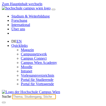
Zum Hauptinhalt wechseln
Studium & Weiterbildung
Forschung
International
Über uns
DE
EN
Quicklinks
Magazin
Campusnetzwerk
Campus Connect
Campus Wien Academy
Moodle
Intranet
Vorlesungsverzeichnis
Portal für Studierende
Portal für Vortragende
Suche